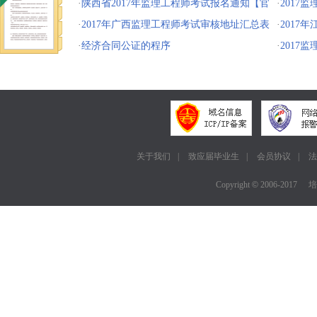
案
·
陕西省2017年监理工程师考试报名通知【官
·
2017
方】
·
2017年广西监理工程师考试审核地址汇总表
案）
·
2017
·
经济合同公证的程序
·
2017
关于我们
|
致应届毕业生
|
会员协议
|
法
Copyright
©
2006-2017
培