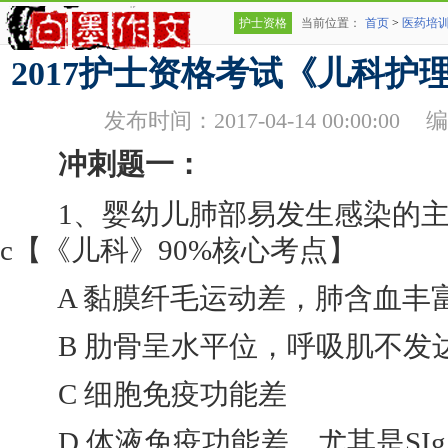
护士资格
当前位置：
首页
>
医药培
2017护士资格考试《儿科护
发布时间：2017-04-14 00:00:00
编
冲刺题一：
1、婴幼儿肺部易发生感染的主
c【《儿科》90%核心考点】
A 黏膜纤毛运动差，肺含血丰
B 肋骨呈水平位，呼吸肌不发
C 细胞免疫功能差
D 体液免疫功能差，尤其是SIg