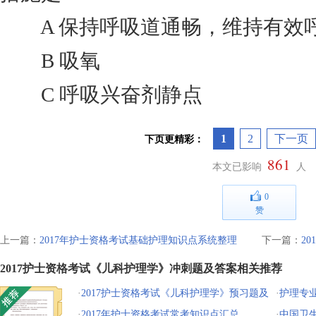
A 保持呼吸道通畅，维持有效
B 吸氧
C 呼吸兴奋剂静点
1
2
下一页
下页更精彩：
861
本文已影响
人
0
赞
上一篇：
2017年护士资格考试基础护理知识点系统整理
下一篇：
2
2017护士资格考试《儿科护理学》冲刺题及答案相关推荐
·
2017护士资格考试《儿科护理学》预习题及
·
护理专
答案
·
2017年护士资格考试常考知识点汇总
·
中国卫生