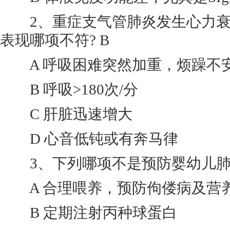
2、重症支气管肺炎发生心力衰
表现哪项不符? B
A 呼吸困难突然加重，烦躁不
B 呼吸>180次/分
C 肝脏迅速增大
D 心音低钝或有奔马律
3、下列哪项不是预防婴幼儿肺炎
A 合理喂养，预防佝偻病及营
B 定期注射丙种球蛋白