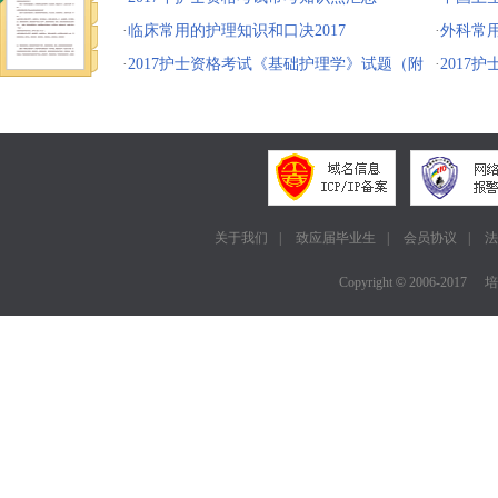
·
临床常用的护理知识和口决2017
打印入口
·
外科常用
·
2017护士资格考试《基础护理学》试题（附
·
2017
答案）
答案
关于我们
|
致应届毕业生
|
会员协议
|
法
Copyright
©
2006-2017
培