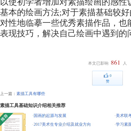
以使初学者增加对素描绘画的感性
基本的绘画方法;对于素描基础较
对性地临摹一些优秀素描作品，也
表现技巧，解决自己绘画中遇到的
861
本文已影响
人
0
赞
上一篇：
素描工具有哪些
素描工具基础知识介绍相关推荐
·
国画的起源与发展
·
美术联
·
2017美术生专业介绍及就业方向
系
·
学习素