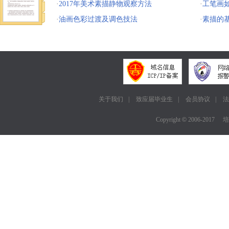
·
2017年美术素描静物观察方法
·
工笔画
·
油画色彩过渡及调色技法
·
素描的
关于我们
|
致应届毕业生
|
会员协议
|
法
Copyright
©
2006-2017
培