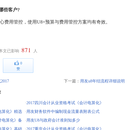
哪些客户?
费用管控，使用U8+预算与费用管控方案均有奇效。
871
本文已影响
人
0
赞
017
下一篇：
用友u8年结流程详细说明
荐
·
2017四川会计从业资格考试《会计电算化》
电算化》精选
考试题及答案
·
用友财务软件中编制现金流量表附表公式
计电算化》备
2017
·
用友U8与政府会计准则知多少
电算化》基础
·
2017重庆会计从业资格考试《会计电算化》