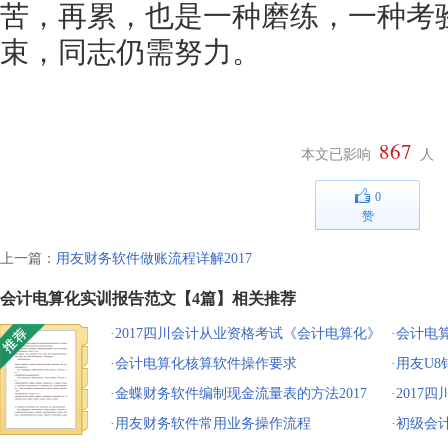
苦，再累，也是一种磨练，一种考
束，同志仍需努力。
867
本文已影响
人
0
赞
上一篇：
用友财务软件做账流程详解2017
会计电算化实训报告范文【4篇】相关推荐
·
2017四川会计从业资格考试《会计电算化》
·
会计电
试题（附答案）
·
会计电算化核算软件操作要求
·
用友U
·
金蝶财务软件编制现金流量表的方法2017
·
2017
·
用友财务软件常用业务操作流程
习题及答
·
初级会