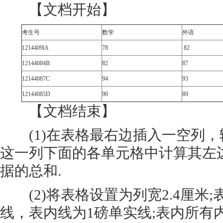
【文档开始】
考生号
数学
外语
1214409lA
78
82
12144084B
82
87
12144087C
94
93
12144085D
90
89
【文档结束】
(1)在表格最右边插入一空列，输
这一列下面的各单元格中计算其左
据的总和.
(2)将表格设置为列宽2.4厘米;
线，表内线为1磅单实线;表内所有