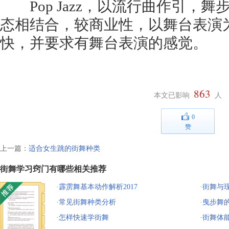
Pop Jazz，以流行曲作引，
态相结合，较商业性，以舞台表演
快，并要求有舞台表演的感觉。
863
本文已影响
人
0
赞
上一篇：
适合女生跳的街舞种类
街舞学习窍门有哪些相关推荐
·
霹雳舞基本动作解析2017
·
街舞与
·
常见街舞种类分析
·
曳步舞
·
怎样快速学街舞
·
街舞体