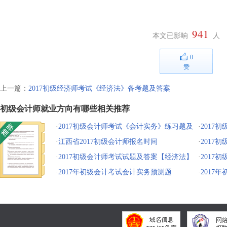
941
本文已影响
人
0
赞
上一篇：
2017初级经济师考试《经济法》备考题及答案
初级会计师就业方向有哪些相关推荐
·
2017初级会计师考试《会计实务》练习题及
·
2017
答案
·
江西省2017初级会计师报名时间
案
·
2017
·
2017初级会计师考试试题及答案【经济法】
答案）
·
2017
·
2017年初级会计考试会计实务预测题
案
·
2017