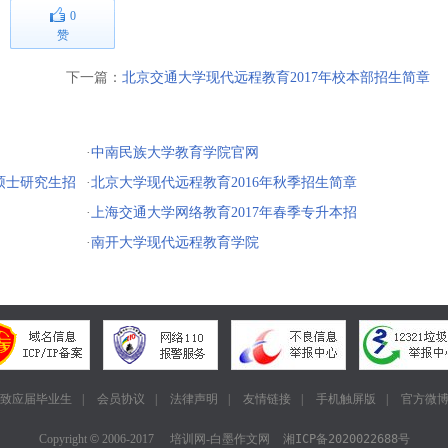
0
赞
下一篇：
北京交通大学现代远程教育2017年校本部招生简章
·
中南民族大学教育学院官网
硕士研究生招
·
北京大学现代远程教育2016年秋季招生简章
（专科起点本科）
·
上海交通大学网络教育2017年春季专升本招
生简章（本部）
·
南开大学现代远程教育学院
致应届毕业生
|
会员协议
|
法律声明
|
友情链接
|
手机触屏版
|
官方微
Copyright
©
2006-2017
培训网-白墨作文网
湘ICP备2020022688号