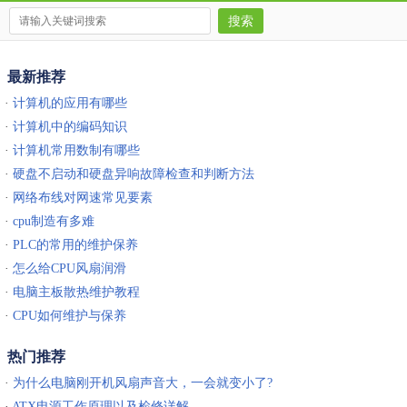
最新推荐
·
计算机的应用有哪些
·
计算机中的编码知识
·
计算机常用数制有哪些
·
硬盘不启动和硬盘异响故障检查和判断方法
·
网络布线对网速常见要素
·
cpu制造有多难
·
PLC的常用的维护保养
·
怎么给CPU风扇润滑
·
电脑主板散热维护教程
·
CPU如何维护与保养
热门推荐
·
为什么电脑刚开机风扇声音大，一会就变小了?
·
ATX电源工作原理以及检修详解